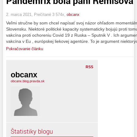
Pandemrix bola pani Remišová
2. marca 2021, Prečítané 3 574x,
obcanx
Veľmi stručne by som chcel napísať svoj názor ohľadom momentálne
Slovensku. Niektoré politické kapacity systematicky bojujú proti to
vakcína proti ochoreniu Covid 19 z Ruska – Sputnik V . Ich argument
vakcína v Eu , európskej liekovej agentúre. To je argument niektorý
Pokračovanie článku
RSS
obcanx
obcanx.blog.pravda.sk
Štatistiky blogu