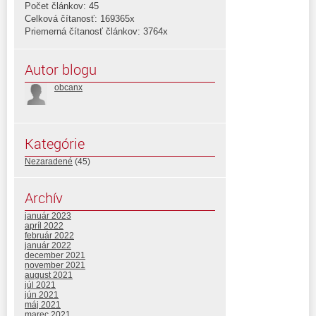
Počet článkov: 45
Celková čítanosť: 169365x
Priemerná čítanosť článkov: 3764x
Autor blogu
obcanx
Kategórie
Nezaradené
(45)
Archív
január 2023
apríl 2022
február 2022
január 2022
december 2021
november 2021
august 2021
júl 2021
jún 2021
máj 2021
marec 2021