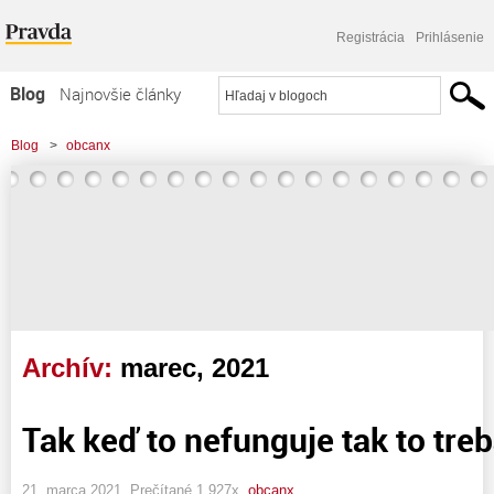
Registrácia
Prihlásenie
Blog
Najnovšie články
Najčítanejšie články
Blog
>
obcanx
Najkomentovanejšie články
Zoznam blogov
Komerčné blogy
Archív:
marec, 2021
Tak keď to nefunguje tak to tre
21. marca 2021, Prečítané 1 927x,
obcanx