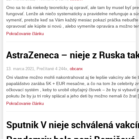
Ono sa to dá niekedy teoreticky aj opraviť, ale tam by musel byť pr
fungovať. Lenže ak niečo systematicky a pravidelne nefunguje a sús
vymeniť, pretože keď sa Vám každý mesiac pokazí práčka nebuďte s
opravovať ale kúpite si novú , alebo vymeníte opravára a možno t
Pokračovanie článku
AstraZeneca – nieje z Ruska tak
13. marca 2021, Prečítané 4 244x,
obcanx
Oni vlastne možno mohli nakontrahovat aj tie lepšie vakcíny ale tie 
papalášstvo zarába 5K + EUR mesačne, a čo na tom že celebrity zne
očkovací systém , keby to urobil obyčajný človek – že by si vybavil 
pokutu že by ju tri roky splácal a jeho deti by možno nemali čo žrat 
Pokračovanie článku
Sputnik V nieje schválená vakcí